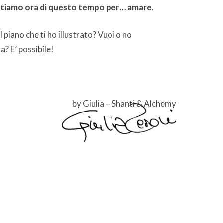
ttiamo ora di questo tempo per… amare
.
l piano che ti ho illustrato? Vuoi o no
ta? E’ possibile!
by Giulia – Shanti & Alchemy