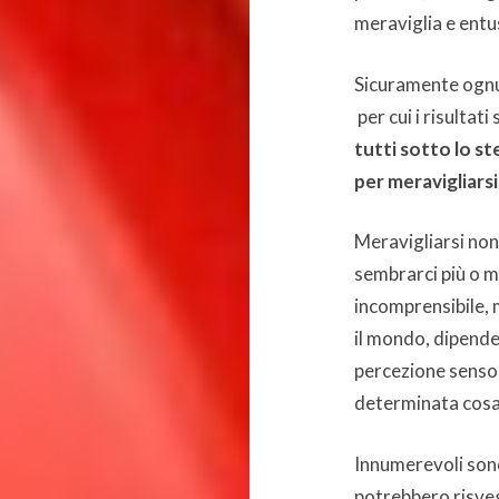
meraviglia e entu
Sicuramente ognun
per cui i risultat
tutti sotto lo st
per meravigliarsi
Meravigliarsi non
sembrarci più o m
incomprensibile, 
il mondo, dipende
percezione senso
determinata cosa 
Innumerevoli sono
potrebbero risvegli