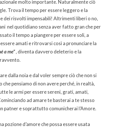
lazionale molto importante. Naturalmente ciò
ngle. Trova il tempo per essere leggero e la
 dei risvolti impensabili! Altrimenti liberi o no,
ani nel quotidiano senza aver fatto gran che per
ssato il tempo a piangere per essere soli, a
essere amati e ritrovarsi così a pronunciare la
hé a me”
, diventa davvero deleterio e la
pravvento.
are dalla noia e dal voler sempre ciò che non si
lo che pensiamo di non avere perché, in realtà,
te le armi per essere sereni, grati, amati,
Cominciando ad amare te basterai a te stesso
un patner e soprattutto comunicherai l’Amore.
na pozione d’amore che possa essere usata