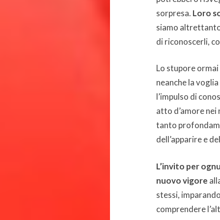
sorpresa.
Loro s
siamo altrettanto
di riconoscerli, 
Lo stupore ormai n
neanche la vogli
l’impulso di conos
atto d’amore nei n
tanto profondamen
dell’apparire e de
L’invito per ogn
nuovo vigore
all
stessi, imparando 
comprendere l’alt