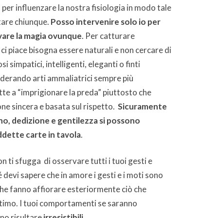
er influenzare la nostra fisiologia in modo tale
tare chiunque.
Posso intervenire solo io per
vare la magia ovunque
. Per catturare
i ci piace bisogna essere naturali e non cercare di
 simpatici, intelligenti, eleganti o finti
derando arti ammaliatrici sempre più
te a “imprigionare la preda” piuttosto che
one sincera e basata sul rispetto.
Sicuramente
no, dedizione e gentilezza si possono
ddette carte in tavola
.
n ti sfugga di osservare tutti i tuoi gesti e
devi sapere che in amore i gesti e i moti sono
he fanno affiorare esteriormente ciò che
ntimo. I tuoi comportamenti se saranno
no risultare
irresistibili
.