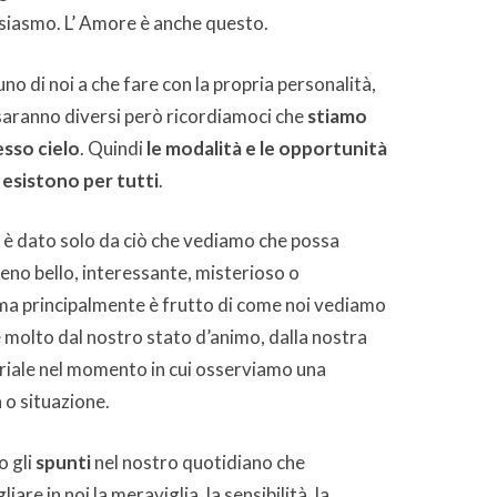
siasmo. L’ Amore è anche questo.
o di noi a che fare con la propria personalità,
i saranno diversi però ricordiamoci che
stiamo
esso cielo
. Quindi
le modalità e le opportunità
 esistono per tutti
.
 è dato solo da ciò che vediamo che possa
eno bello, interessante, misterioso o
ma principalmente è frutto di come noi vediamo
 molto dal nostro stato d’animo, dalla nostra
riale nel momento in cui osserviamo una
o situazione.
 gli
spunti
nel nostro quotidiano che
are in noi la meraviglia, la sensibilità, la