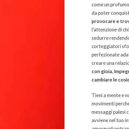
come un profumo p
da poter conquis
provocare e tro
l’attenzione di ch
sedurre rendendosi
corteggiatori sfo
perfezionate adat
creare una relazi
con gioia, impeg
cambiare le cosi
Tieni a mente e no
movimenti perché 
messaggi palesi c
avviene nel tuo i
amorevoli potran