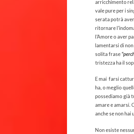
arricchimento re
vale pure per i si
serata potrà avere
ritornare l’indom
l’Amore o aver pa
lamentarsi di non 
solita frase
“perc
tristezza ha il so
E mai farsi cattur
ha, o meglio quel
possediamo già tut
amare e amarsi. 
anche se non hai 
Non esiste nessu