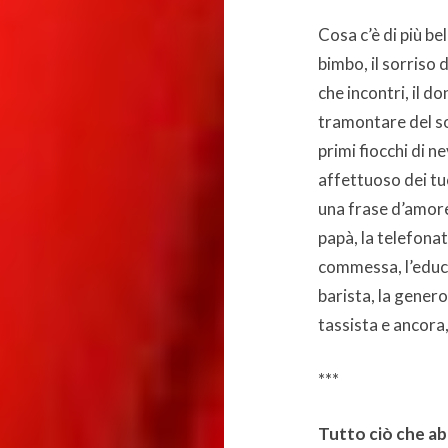
Cosa c’è di più be
bimbo, il sorriso 
che incontri, il don
tramontare del sole
primi fiocchi di ne
affettuoso dei tuo
una frase d’amore
papà, la telefonat
commessa, l’educa
barista, la genero
tassista e ancora
***
Tutto ciò che a