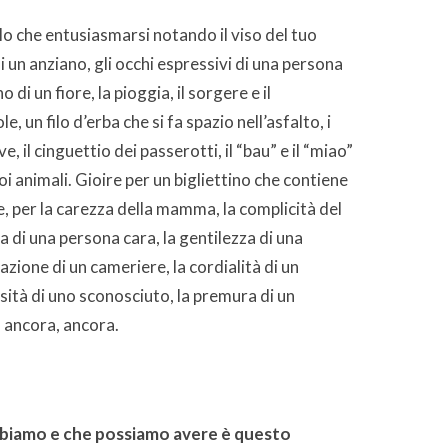
llo che entusiasmarsi notando il viso del tuo
di un anziano, gli occhi espressivi di una persona
o di un fiore, la pioggia, il sorgere e il
, un filo d’erba che si fa spazio nell’asfalto, i
ve, il cinguettio dei passerotti, il “bau” e il “miao”
i animali. Gioire per un bigliettino che contiene
, per la carezza della mamma, la complicità del
a di una persona cara, la gentilezza di una
zione di un cameriere, la cordialità di un
sità di uno sconosciuto, la premura di un
, ancora, ancora.
bbiamo e che possiamo avere è questo