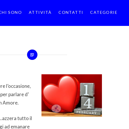
CHI SONO
ATTIVITÀ
CONTATTI
CATEGORIE
re l’occasione,
per parlare d’
on Amore.
.azzera tutto il
ggi ad emanare