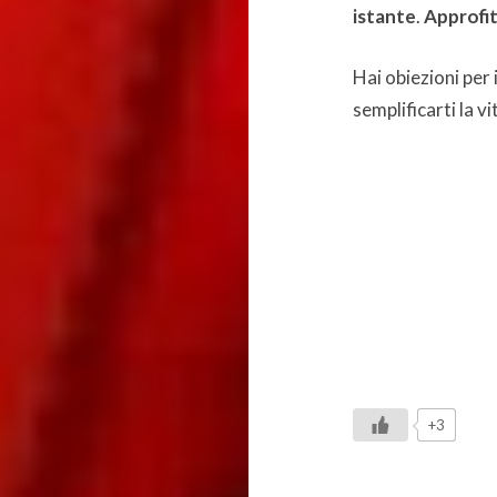
istante
.
Approfi
Hai obiezioni per i
semplificarti la vi
+3