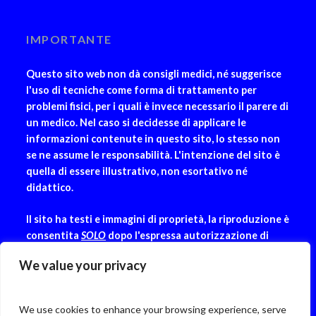
IMPORTANTE
Questo sito web non dà consigli medici, né suggerisce
l'uso di tecniche come forma di trattamento per
problemi fisici, per i quali è invece necessario il parere di
un medico. Nel caso si decidesse di applicare le
informazioni contenute in questo sito, lo stesso non
se ne assume le responsabilità. L'intenzione del sito è
quella di essere illustrativo, non esortativo né
didattico.
Il sito ha testi e immagini di proprietà, la riproduzione è
consentita
SOLO
dopo l'espressa autorizzazione di
Shanti & Alchemy.
We value your privacy
We use cookies to enhance your browsing experience, serve