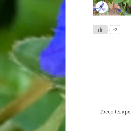
+2
Navigazione
articoli
Tocco terape