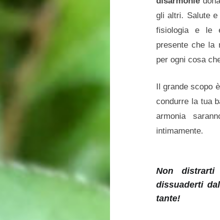
disarmonie
dona 
gli altri. Salute
fisiologia e le
presente che la 
per ogni cosa che
Il grande scopo è
condurre la tua 
armonia saranno
intimamente.
Non distrart
dissuaderti da
tante!