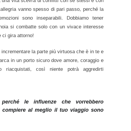
una vita scevra di conflitti con se stessi e con
 e allegria vanno spesso di pari passo, perché la
 emozioni sono inseparabili. Dobbiamo tener
noia si combatte solo con un vivace interesse
 ci gira attorno!
 incrementare la parte più virtuosa che è in te e
barca in un porto sicuro dove amore, coraggio e
 riacquistati, così niente potrà aggredirti
i perché le influenze che vorrebbero
l compiere al meglio il tuo viaggio sono