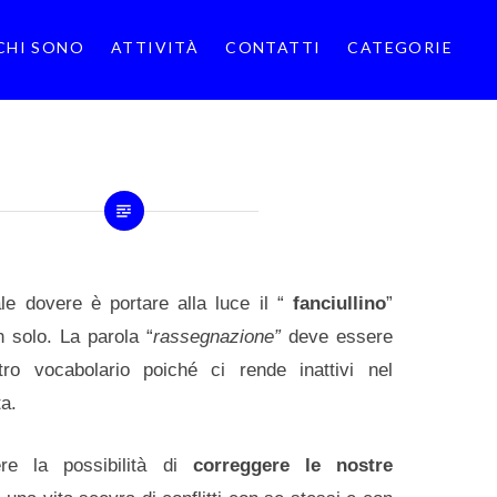
CHI SONO
ATTIVITÀ
CONTATTI
CATEGORIE
ale dovere è portare alla luce il “
fanciullino
”
n solo. La parola “
rassegnazione”
deve essere
tro vocabolario poiché ci rende inattivi nel
a.
ere la possibilità di
correggere le nostre